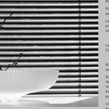
Pe
Po
ex
La
pr
c
La
Co
N'
ca
Su
fa
re
s'
qu
La
em