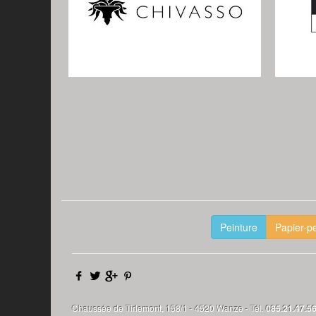
Peinture
Papier-pe
Chaussée de Tirlemont, 158/1 - 4520 Wanze - Tél.
085.21.47.5