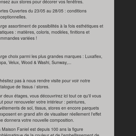
nsez aux stores pour décorer vos fenêtres.
rtes Ouvertes du 23/05 au 28/05 : conditions
ceptionnelles.
rge assortiment de possibilités à la fois esthétiques et
atiques : matières, coloris, modèles, finitions et
ommandes variées !
rge choix parmi les plus grandes marques : Luxaflex,
pa, Velux, Wood & Washi, Sunway,...
hésitez pas à nous rendre visite pour voir notre
talogue de tissus / stores.
r deux étages, vous découvrirez ici tout ce qu'il vous
ut pour renouveler votre intérieur : peintures,
vêtements de sol, tissus, stores en encore parquets
exposent en grand afin de visualiser réellement l'effet
e donnera votre nouvelle composition.
 Maison Faniel est depuis 100 ans la figure
blématique de la couleur et de l'embellissement de