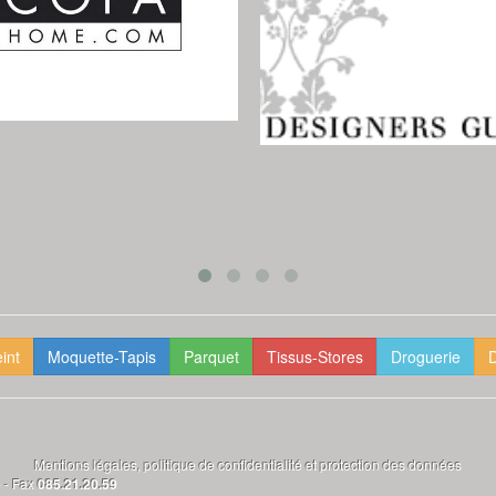
int
Moquette-Tapis
Parquet
Tissus-Stores
Droguerie
D
Mentions légales, politique de confidentialité et protection des données
6
- Fax
085.21.20.59