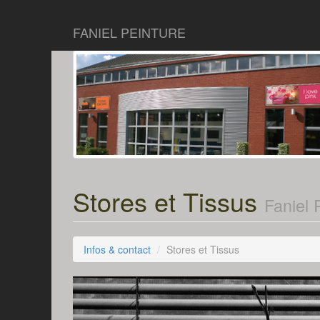
FANIEL PEINTURE
Stores et Tissus
Faniel 
Infos & contact
Stores et Tissus