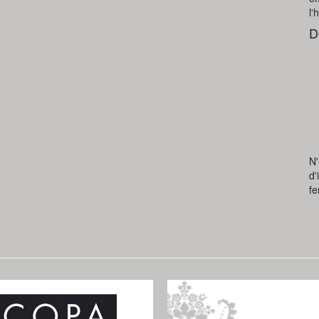
l'
D
N'
d'
fe